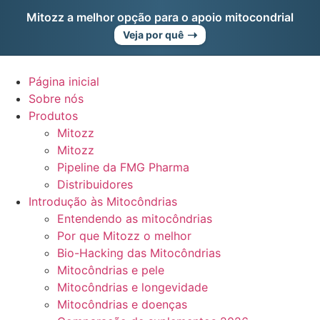
Ir
Mitozz a melhor opção para o apoio mitocondrial
direto
➝
Veja por quê
para
o
conteúdo
Página inicial
Sobre nós
Produtos
Mitozz
Mitozz
Pipeline da FMG Pharma
Distribuidores
Introdução às Mitocôndrias
Entendendo as mitocôndrias
Por que Mitozz o melhor
Bio-Hacking das Mitocôndrias
Mitocôndrias e pele
Mitocôndrias e longevidade
Mitocôndrias e doenças