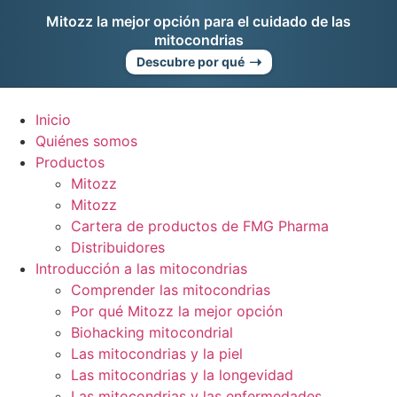
Ir
Mitozz la mejor opción para el cuidado de las
al
mitocondrias
contenido
➝
Descubre por qué
Inicio
Quiénes somos
Productos
Mitozz
Mitozz
Cartera de productos de FMG Pharma
Distribuidores
Introducción a las mitocondrias
Comprender las mitocondrias
Por qué Mitozz la mejor opción
Biohacking mitocondrial
Las mitocondrias y la piel
Las mitocondrias y la longevidad
Las mitocondrias y las enfermedades