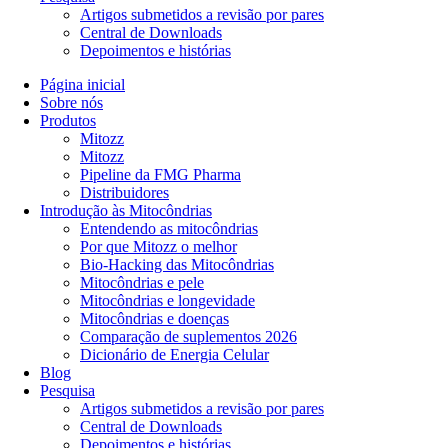
Artigos submetidos a revisão por pares
Central de Downloads
Depoimentos e histórias
Página inicial
Sobre nós
Produtos
Mitozz
Mitozz
Pipeline da FMG Pharma
Distribuidores
Introdução às Mitocôndrias
Entendendo as mitocôndrias
Por que Mitozz o melhor
Bio-Hacking das Mitocôndrias
Mitocôndrias e pele
Mitocôndrias e longevidade
Mitocôndrias e doenças
Comparação de suplementos 2026
Dicionário de Energia Celular
Blog
Pesquisa
Artigos submetidos a revisão por pares
Central de Downloads
Depoimentos e histórias