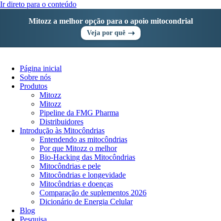
Ir direto para o conteúdo
Mitozz a melhor opção para o apoio mitocondrial
➝
Veja por quê
Página inicial
Sobre nós
Produtos
Mitozz
Mitozz
Pipeline da FMG Pharma
Distribuidores
Introdução às Mitocôndrias
Entendendo as mitocôndrias
Por que Mitozz o melhor
Bio-Hacking das Mitocôndrias
Mitocôndrias e pele
Mitocôndrias e longevidade
Mitocôndrias e doenças
Comparação de suplementos 2026
Dicionário de Energia Celular
Blog
Pesquisa