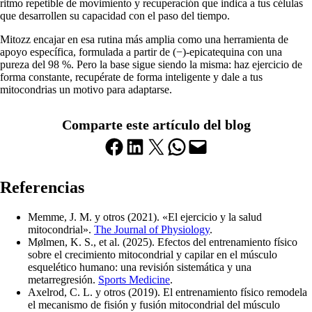
ritmo repetible de movimiento y recuperación que indica a tus células
que desarrollen su capacidad con el paso del tiempo.
Mitozz encajar en esa rutina más amplia como una herramienta de
apoyo específica, formulada a partir de (−)-epicatequina con una
pureza del 98 %. Pero la base sigue siendo la misma: haz ejercicio de
forma constante, recupérate de forma inteligente y dale a tus
mitocondrias un motivo para adaptarse.
Comparte este artículo del blog
Compartir en Facebook
Compartir en LinkedIn
Compartir en X
Compartir en WhatsApp
Enviar esta página por correo electrónico
Referencias
Memme, J. M. y otros (2021). «El ejercicio y la salud
mitocondrial».
The Journal of Physiology
.
Mølmen, K. S., et al. (2025). Efectos del entrenamiento físico
sobre el crecimiento mitocondrial y capilar en el músculo
esquelético humano: una revisión sistemática y una
metarregresión.
Sports Medicine
.
Axelrod, C. L. y otros (2019). El entrenamiento físico remodela
el mecanismo de fisión y fusión mitocondrial del músculo