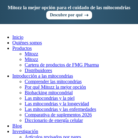
Ir
Mitozz la mejor opción para el cuidado de las mitocondrias
al
contenido
➝
Descubre por qué
Inicio
Quiénes somos
Productos
Mitozz
Mitozz
Cartera de productos de FMG Pharma
Distribuidores
Introducción a las mitocondrias
Comprender las mitocondrias
Por qué Mitozz la mejor opción
Biohacking mitocondrial
Las mitocondrias y la piel
Las mitocondrias y la longevidad
Las mitocondrias y las enfermedades
Comparativa de suplementos 2026
Diccionario de energía celular
Blog
Investigación
Artículos revisados por pares